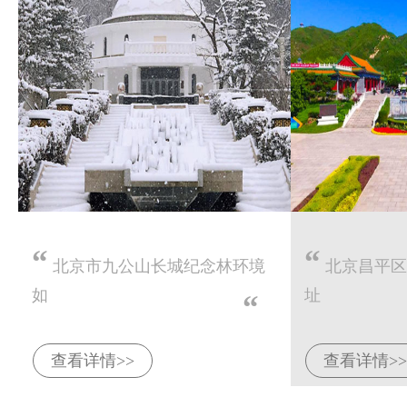
“
“
北京市九公山长城纪念林环境
北京昌平区
如
址
“
查看详情>>
查看详情>>