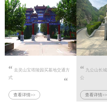
“
“
去灵山宝塔陵园买墓地交通方
九公山长城
式
公
“
查看详情>>
查看详情>>