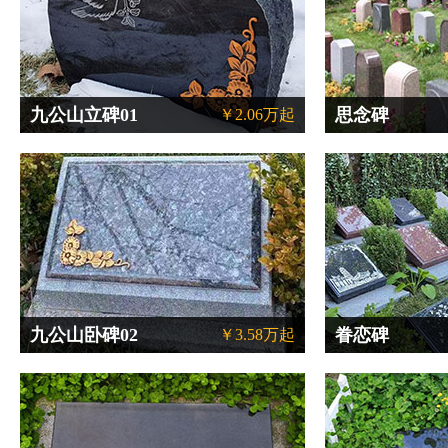
九公山立碑01
思念碑
￥2.06万起
九公山卧碑02
眷恋碑
￥3.58万起