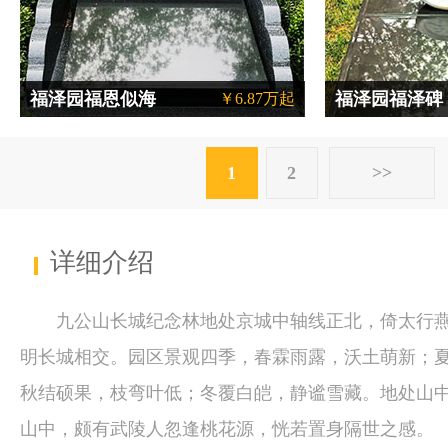
福泽园福恩似海
福泽园福泽碑
￥6.87万起
1
2
>>
详细介绍
九公山长城纪念林地处京城中轴线正北，倚太行
明长城相交。园区景观四季，春霖雨露，沃土萌新；
秋结硕果，枝弯叶低；冬覆白皑，静谧雪藏。地处山
山中，颇有武陵人忽逢桃花源，恍若置身隔世之感。