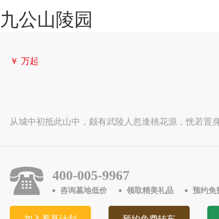
九公山陵园
￥
万起
从城中初抵此山中，颇有武陵人忽逢桃花源，恍若置
400-005-9967
咨询墓地低价
领取精美礼品
预约免