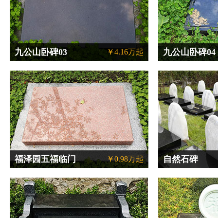
九公山卧碑03
九公山卧碑04
￥4.16万起
福泽园五福临门
自然石碑
￥0.98万起