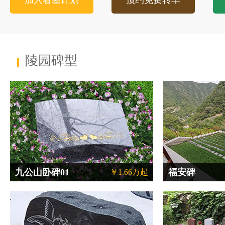
加入看墓计划
预约免费转车
陵园碑型
九公山卧碑01
福安碑
￥1.66万起