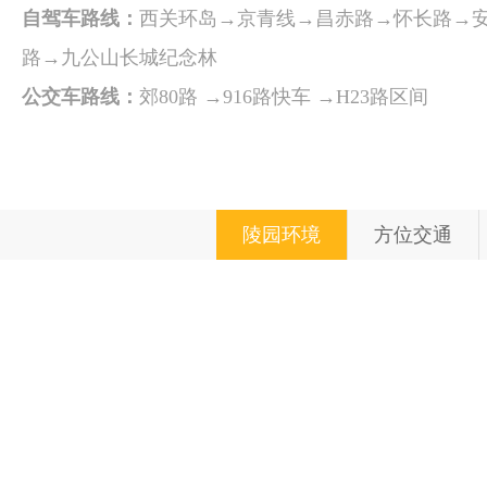
自驾车路线：
西关环岛→京青线→昌赤路→怀长路→
路→九公山长城纪念林
公交车路线：
郊80路 →916路快车 →H23路区间
陵园环境
方位交通