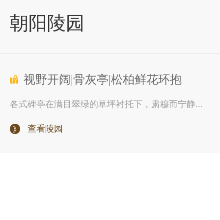
朝阳陵园
视野开阔|骨灰亭|松柏鲜花环抱
各式碑亭在满目翠绿的草坪衬托下，肃穆而宁静...
查看陵园